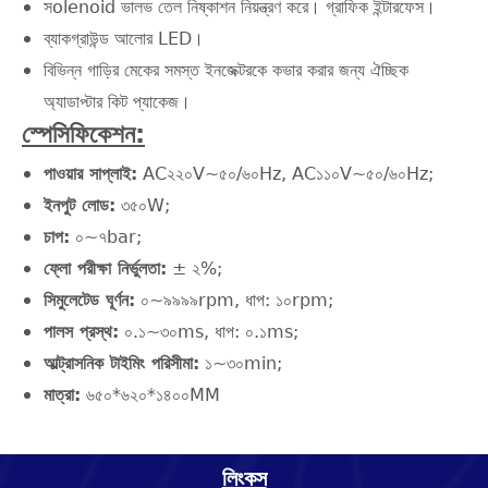
সolenoid ভালভ তেল নিষ্কাশন নিয়ন্ত্রণ করে। গ্রাফিক ইন্টারফেস।
ব্যাকগ্রাউন্ড আলোর LED।
বিভিন্ন গাড়ির মেকের সমস্ত ইনজেক্টরকে কভার করার জন্য ঐচ্ছিক
অ্যাডাপ্টার কিট প্যাকেজ।
স্পেসিফিকেশন:
পাওয়ার সাপ্লাই:
AC২২০V~৫০/৬০Hz, AC১১০V~৫০/৬০Hz;
ইনপুট লোড:
৩৫০W;
চাপ:
০~৭bar;
ফ্লো পরীক্ষা নির্ভুলতা:
± ২%;
সিমুলেটেড ঘূর্ণন:
০~৯৯৯৯rpm, ধাপ: ১০rpm;
পালস প্রস্থ:
০.১~৩০ms, ধাপ: ০.১ms;
আল্ট্রাসনিক টাইমিং পরিসীমা:
১~৩০min;
মাত্রা:
৬৫০*৬২০*১৪০০MM
লিংকস