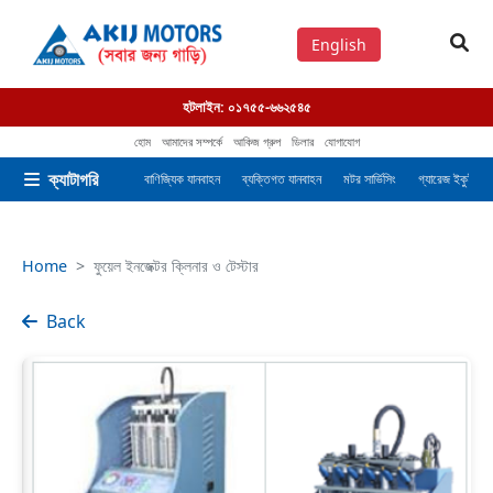
English
হটলাইন:
০১৭৫৫-৬৬২৫৪৫
হোম
আমাদের সম্পর্কে
আকিজ গ্রুপ
ডিলার
যোগাযোগ
ক্যাটাগরি
বাণিজ্যিক যানবাহন
ব্যক্তিগত যানবাহন
মটর সার্ভিসিং
গ্যারেজ ইকুইপমেন
Home
ফুয়েল ইনজেক্টর ক্লিনার ও টেস্টার
Back