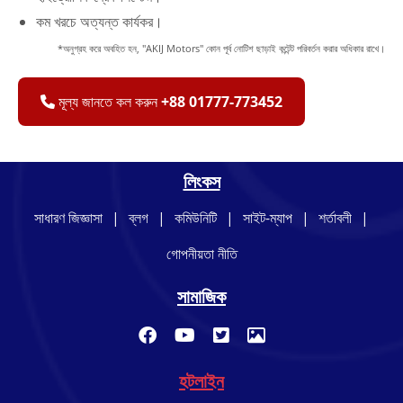
কম খরচে অত্যন্ত কার্যকর।
*অনুগ্রহ করে অবহিত হন, "AKIJ Motors" কোন পূর্ব নোটিশ ছাড়াই কন্টেন্ট পরিবর্তন করার অধিকার রাখে।
মূল্য জানতে কল করুন
+88 01777-773452
লিংকস
সাধারণ জিজ্ঞাসা
|
ব্লগ
|
কমিউনিটি
|
সাইট-ম্যাপ
|
শর্তাবলী
|
গোপনীয়তা নীতি
সামাজিক
হটলাইন