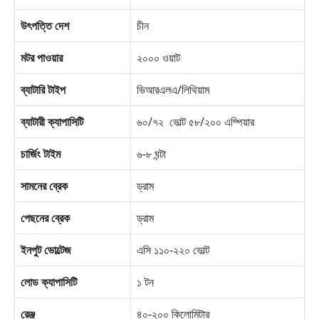
উৎপত্তি দেশ
চীন
মটর পাওয়ার
২০০০ ওয়াট
ব্যাটারি টাইপ
ভিআরএলএ/লিথিয়াম
ব্যাটারী ক্যাপাসিটি
৬০/৭২ ভোল্ট ৫৮/২০০ এম্পিয়ার
চার্জিং টাইম
৬-৮ ঘন্টা
সামনের ব্রেক
ড্রাম
পেছনের ব্রেক
ড্রাম
ইনপুট ভোল্টেজ
এসি ১১০-২২০ ভোল্ট
লোড ক্যাপাসিটি
১ টন
রেঞ্জ
৪০-২০০ কিলোমিটার