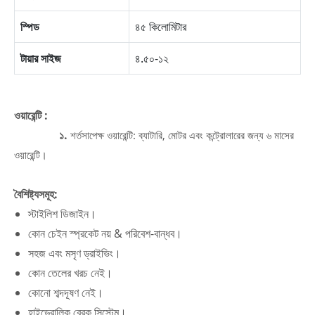
স্পিড
৪৫ কিলোমিটার
টায়ার সাইজ
৪.৫০-১২
ওয়ারেন্টি :
১.
শর্তসাপেক্ষ ওয়ারেন্টি: ব্যাটারি, মোটর এবং কন্ট্রোলারের জন্য ৬ মাসের
ওয়ারেন্টি।
বৈশিষ্ট্যসমূহ:
স্টাইলিশ ডিজাইন।
কোন চেইন স্প্রকেট নয় & পরিবেশ-বান্ধব।
সহজ এবং মসৃণ ড্রাইভিং।
কোন তেলের খরচ নেই।
কোনো শব্দদূষণ নেই।
হাইড্রোলিক ব্রেক সিস্টেম।