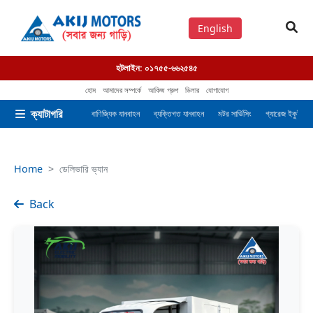
English
হটলাইন:
০১৭৫৫-৬৬২৫৪৫
হোম
আমাদের সম্পর্কে
আকিজ গ্রুপ
ডিলার
যোগাযোগ
ক্যাটাগরি
বাণিজ্যিক যানবাহন
ব্যক্তিগত যানবাহন
মটর সার্ভিসিং
গ্যারেজ ইকুইপমেন
Home
ডেলিভারি ভ্যান
Back