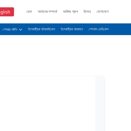
হোম
আমাদের সম্পর্কে
আকিজ গ্রুপ
ডিলার
যোগাযোগ
glish
ইলেকট্রিক মটরসাইকেল
ইলেকট্রিক যানবাহন
স্পেশাল ভেহিকেল
স্পেয়ার পার্টস