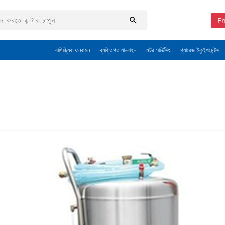
En
বাণিজ্যিক যানবাহন
ব্যক্তিগত যানবাহন
মটর সার্ভিসিং
গ্যারেজ ইকুইপমেন্টস